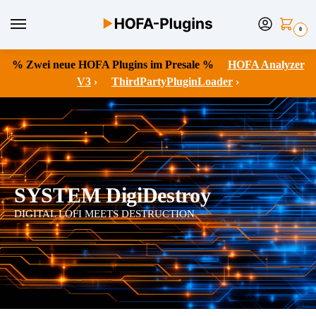
0
% Zwei neue HOFA Plugins im Presale %
HOFA Analyzer
V3
›
ThirdPartyPluginLoader
›
SYSTEM DigiDestroy
DIGITAL LOFI MEETS DESTRUCTION