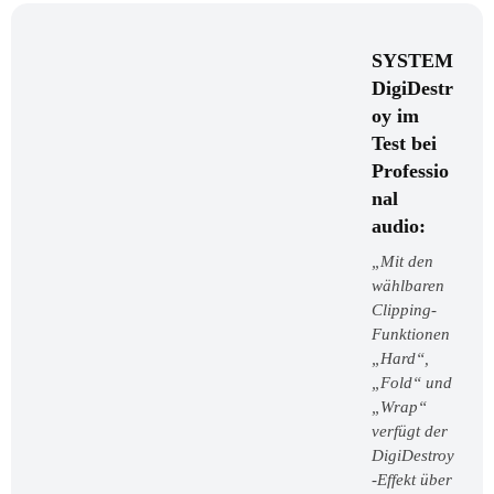
SYSTEM
DigiDestr
oy im
Test bei
Professio
nal
audio:
„Mit den
wählbaren
Clipping-
Funktionen
„Hard“,
„Fold“ und
„Wrap“
verfügt der
DigiDestroy
-Effekt über