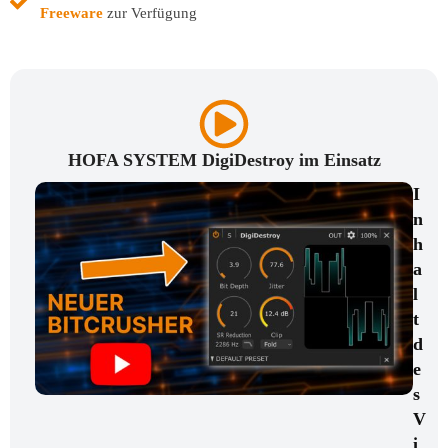
Freeware
zur Verfügung
HOFA SYSTEM DigiDestroy im Einsatz
I
n
h
a
l
t
d
e
s
V
i